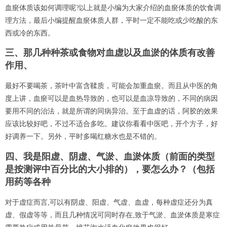
血瘀体质该如何调理呢?以上就是小编为大家介绍的血瘀体质的饮食调
理方法，最后小编提醒血瘀体质人群，平时一定不能吃或少吃酸的东
西或冷的东西。
三、那几种种茶或食物对血虚以及血淤的体质有改善
作用、
最好不要喝茶，茶叶中富含鞣质，可能会加重血瘀。而且从中医的角
度上讲，血瘀可以是血热导致的，也可以是血凉导致的，不同的病因
要用不同的治法，就是所谓的同病异治。至于血虚的话，阿胶的效果
应该比较好吧，不过不适合多吃。建议你看看中医吧，开个方子，好
好调养一下。另外，平时多喝红糖水也是不错的。
四、我是阳虚、阴虚、气淤、血淤体质（前面的类型
是按测评中百分比的大小排的），要怎么办？（包括
用药等各种
对于虚症而言,可以有阴虚、阳虚、气虚、血虚，每种虚症还分为真
虚、假虚等等，而且几种情况可同时存在,致于气淤、血淤体质是寒症