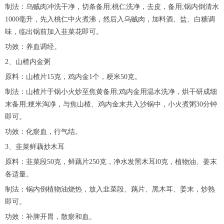
制法：乌贼肉冲洗干净，切条备用;桃仁洗净，去皮，备用;锅内倒清水
1000毫升，先入桃仁中火煮沸，然后入乌贼肉，加料酒、盐、白糖调
味，临出锅前加入韭菜花即可。
功效：养血调经。
2、山楂内金粥
原料：山楂片15克，鸡内金1个，粳米50克。
制法：山楂片于锅小火炒至焦黄备用;鸡内金用温水洗净，烘干研成细
末备用;粳米淘净，与焦山楂、鸡内金末共入沙锅中，小火煮粥30分钟
即可。
功效：化瘀血，行气结。
3、韭菜鲜藕炒木耳
原料：韭菜段50克，鲜藕片250克，净水发黑木耳l0克，植物油、姜末
各适量。
制法：锅内倒植物油烧热，放入韭菜段、藕片、黑木耳、姜末，炒熟
即可。
功效：补脾开胃，散瘀和血。