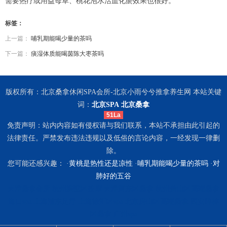
需要热疗或用益母草、桃花泡水活血化瘀效果也很好。
标签：
上一篇：
哺乳期能喝少量的茶吗
下一篇：
痰湿体质能喝茵陈大枣茶吗
版权所有：北京桑拿休闲SPA会所-北京小雨兮兮推拿养生网 本站关键
词：
北京SPA
北京桑拿
51La
免责声明：站内内容如有侵权请与我们联系，本站不承担由此引起的
法律责任。严禁发布违法违规以及低俗的言论内容，一经发现一律删
除。
您可能还感兴趣： ·
黄桃是热性还是凉性
·
哺乳期能喝少量的茶吗
·
对
肺好的五谷
天津桑拿会所
杭州拱墅区按摩
天津河东区桑拿
杭州萧山区高端桑拿
海口spa
上海浦东足疗
上海徐汇区spa
北京房山区高端桑拿
西安碑林
区桑拿
广州spa