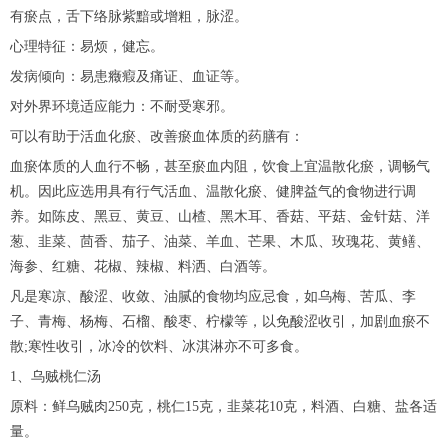
有瘀点，舌下络脉紫黯或增粗，脉涩。
心理特征：易烦，健忘。
发病倾向：易患癥瘕及痛证、血证等。
对外界环境适应能力：不耐受寒邪。
可以有助于活血化瘀、改善瘀血体质的药膳有：
血瘀体质的人血行不畅，甚至瘀血内阻，饮食上宜温散化瘀，调畅气
机。因此应选用具有行气活血、温散化瘀、健脾益气的食物进行调
养。如陈皮、黑豆、黄豆、山楂、黑木耳、香菇、平菇、金针菇、洋
葱、韭菜、茴香、茄子、油菜、羊血、芒果、木瓜、玫瑰花、黄鳝、
海参、红糖、花椒、辣椒、料洒、白酒等。
凡是寒凉、酸涩、收敛、油腻的食物均应忌食，如乌梅、苦瓜、李
子、青梅、杨梅、石榴、酸枣、柠檬等，以免酸涩收引，加剧血瘀不
散;寒性收引，冰冷的饮料、冰淇淋亦不可多食。
1、乌贼桃仁汤
原料：鲜乌贼肉250克，桃仁15克，韭菜花10克，料酒、白糖、盐各适
量。