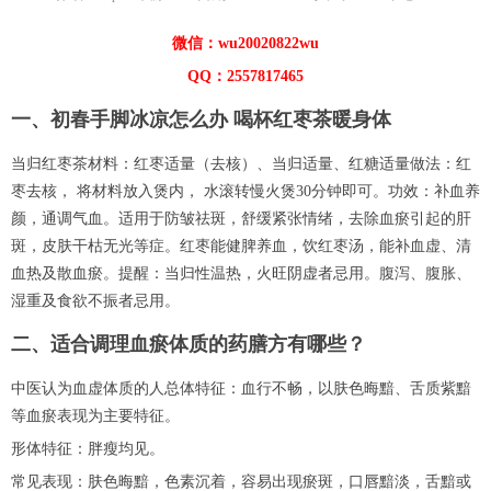
微信：wu20020822wu
QQ：2557817465
一、初春手脚冰凉怎么办 喝杯红枣茶暖身体
当归红枣茶材料：红枣适量（去核）、当归适量、红糖适量做法：红
枣去核， 将材料放入煲内， 水滚转慢火煲30分钟即可。功效：补血养
颜，通调气血。适用于防皱祛斑，舒缓紧张情绪，去除血瘀引起的肝
斑，皮肤干枯无光等症。红枣能健脾养血，饮红枣汤，能补血虚、清
血热及散血瘀。提醒：当归性温热，火旺阴虚者忌用。腹泻、腹胀、
湿重及食欲不振者忌用。
二、适合调理血瘀体质的药膳方有哪些？
中医认为血虚体质的人总体特征：血行不畅，以肤色晦黯、舌质紫黯
等血瘀表现为主要特征。
形体特征：胖瘦均见。
常见表现：肤色晦黯，色素沉着，容易出现瘀斑，口唇黯淡，舌黯或