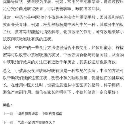
咙痛等症状，效果较为显著。例如，常用的曲池推拿法，是通过按压
足心穴位曲池取得效果，可以改善咳嗽、喉咙痛等症状。
其次，中药也是中医治疗小孩鼻炎等疾病的重要手段，因其温和的药
效而备受青睐。例如，板蓝根颗粒是中医药中的一种，其成分中的板
兰根、黄芩等都能起到清热解毒、化痰散结的作用，可有效地缓解小
孩夜间咳嗽喉咙有痰的症状。
此外，中医中的一些食疗方法也很适合小孩使用，如饮用蜜水、柠檬
蜜等可以改善小孩喉咙痛的状况。中医强调食物与药物同源，从食物
中获取治疗效果的方法已有近数千年历史，其实践证明也很有效。
总之，小孩鼻炎夜里咳嗽喉咙有痰是一种常见的疾病，中医的方法可
以帮助我们缓解这些症状，改善小孩的睡眠质量，促进他们的健康成
长。在使用中医方法时，也要注意遵从中医医师的指导，科学用药，
避免产生副作用。相信在家长的呵护下，小孩的健康一定会更好！
标签：
上一篇：
调养脾胃虚寒：中医科普指南
下一篇：
气血不足调养需要多久？