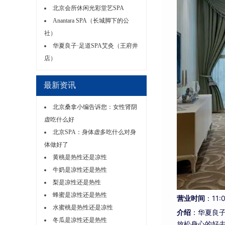
北京会所休闲光彩堂艺SPA
Anantara SPA（长城脚下的公
社）
华夏良子·足道SPA艾灸（王府井
店）
最新资讯
北京桑拿小编告诉您：女性肾阴
虚吃什么好
北京SPA：身体虚多吃什么对身
体做好了
黄桃是热性还是凉性
牛奶是凉性还是热性
梨是凉性还是热性
蜂蜜是凉性还是热性
营业时间
：11:
水蜜桃是热性还是凉性
介绍
：华夏良
冬瓜是凉性还是热性
放松身心的好