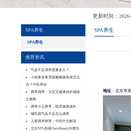
更新时间：202
SPA养生
SPA养生
SPA养生
推荐资讯
气血不足调养需要多久？
小孩鼻炎夜里咳嗽喉咙有痰怎么
办？中医帮你
地址
：北京市
脾胃调养：为宝宝健康成长铺路
之阐释
调养小儿脾胃，助其健康成长
哺乳期气血不足怎么调养
儿童调养脾胃：中药中文解读
北京SPA高端OasisBeauty水磨坊