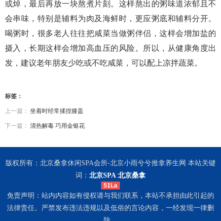
或焯，最后再放一块熬煮片刻。这样熬出的粥味道浓郁且不
会串味，特别是辅料为肉及海鲜时，更应粥底和辅料分开。
喝粥时，很多老人往往把咸菜当做粥伴侣，这样会增加盐的
摄入，长期这样会增加高血压的风险。所以，从健康角度出
发，建议老年朋友少吃或不吃咸菜，可以配上凉拌蔬菜。
标签：
上一篇：
坐着时经常揉捏膝盖
下一篇：
清热解毒 巧用金银花
版权所有：北京桑拿休闲SPA会所-北京小雨兮兮推拿养生网 本站关键
词：
北京SPA
北京桑拿
51La
免责声明：站内内容如有侵权请与我们联系，本站不承担由此引起的
法律责任。严禁发布违法违规以及低俗的言论内容，一经发现一律删
除。