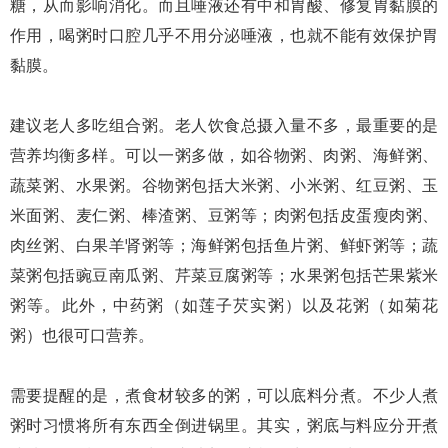
糖，从而影响消化。而且唾液还有中和胃酸、修复胃黏膜的
作用，喝粥时口腔几乎不用分泌唾液，也就不能有效保护胃
黏膜。
建议老人多吃组合粥。老人饮食总摄入量不多，最重要的是
营养均衡多样。可以一粥多做，如谷物粥、肉粥、海鲜粥、
蔬菜粥、水果粥。谷物粥包括大米粥、小米粥、红豆粥、玉
米面粥、麦仁粥、棒渣粥、豆粥等；肉粥包括皮蛋瘦肉粥、
肉丝粥、白果羊肾粥等；海鲜粥包括鱼片粥、鲜虾粥等；蔬
菜粥包括豌豆南瓜粥、芹菜豆腐粥等；水果粥包括芒果紫米
粥等。此外，中药粥（如莲子芡实粥）以及花粥（如菊花
粥）也很可口营养。
需要提醒的是，煮食材较多的粥，可以底料分煮。不少人煮
粥时习惯将所有东西全倒进锅里。其实，粥底与料应分开煮