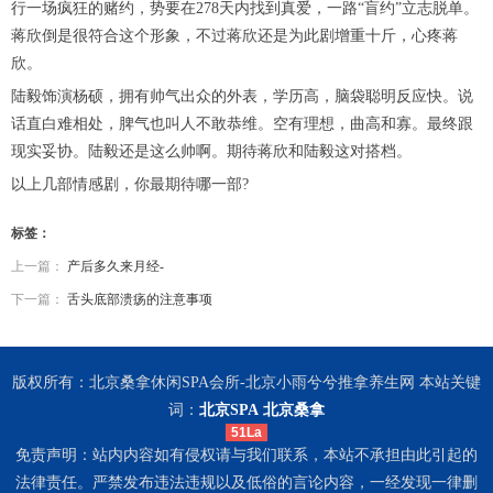
行一场疯狂的赌约，势要在278天内找到真爱，一路“盲约”立志脱单。
蒋欣倒是很符合这个形象，不过蒋欣还是为此剧增重十斤，心疼蒋
欣。
陆毅饰演杨硕，拥有帅气出众的外表，学历高，脑袋聪明反应快。说
话直白难相处，脾气也叫人不敢恭维。空有理想，曲高和寡。最终跟
现实妥协。陆毅还是这么帅啊。期待蒋欣和陆毅这对搭档。
以上几部情感剧，你最期待哪一部?
标签：
上一篇：
产后多久来月经-
下一篇：
舌头底部溃疡的注意事项
版权所有：北京桑拿休闲SPA会所-北京小雨兮兮推拿养生网 本站关键
词：
北京SPA
北京桑拿
51La
免责声明：站内内容如有侵权请与我们联系，本站不承担由此引起的
法律责任。严禁发布违法违规以及低俗的言论内容，一经发现一律删