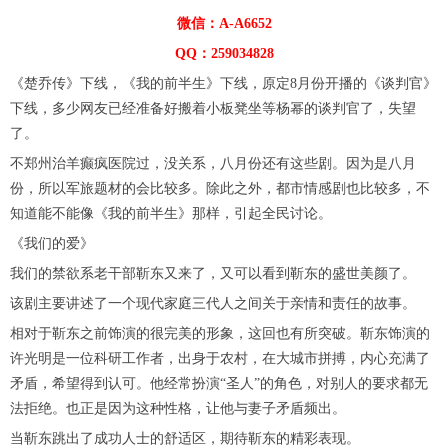
微信：A-A6652
QQ：259034828
《楚乔传》下线，《我的前半生》下线，原定8月份开播的《谈判官》
下线，多少网友已经准备好搬着小板凳坐等杨幂的谈判官了，失望
了。
不郑州治羊癫疯医院过，没关系，八月份还有这些剧。因为是八月
份，所以军旅题材的会比较多。除此之外，都市情感剧也比较多，不
知道能不能像《我的前半生》那样，引起全民讨论。
《我们的爱》
我们的禁欲系老干部靳东又来了，又可以看到靳东的盛世美颜了。
该剧主要讲述了一个现代家庭三代人之间关于亲情和责任的故事。
相对于靳东之前饰演的很完美的形象，这回也有所突破。靳东饰演的
许光明是一位科研工作者，出身于农村，在大城市拼搏，内心充满了
矛盾，希望得到认可。他经常扮演“圣人”的角色，对别人的要求都无
法拒绝。也正是因为这种性格，让他与妻子矛盾频出。
当靳东跳出了成功人士的舒适区，期待靳东的精彩表现。