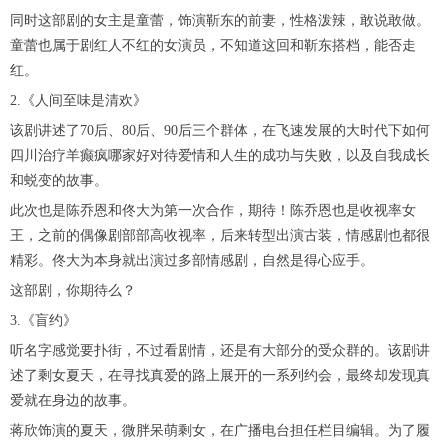
同时这部剧的女主是童蕾，饰演靳东的前妻，性格泼辣，敢说敢做。
童蕾也属于剧红人不红的女演员，不知道这回和靳东搭档，能否走
红。
2.《人间至味是清欢》
该剧讲述了70后、80后、90后三个群体，在飞速发展的大时代下如何
四川治疗羊癫疯哪家好对待爱情和人生的成功与失败，以及自我成长
和蜕变的故事。
此次也是陈乔恩和佟大为第一次合作，期待！陈乔恩也是收视率女
王，之前的偶像剧部部高收视率，后来转型出演古装，情感剧也都很
精彩。佟大为本身就出演过多部情感剧，自然是得心应手。
这部剧，你期待么？
3.《盲约》
听名字感觉要扑街，不过看剧情，还是有大部分的受众群的。该剧讲
述了剩女夏天，在寻找真爱的路上展开的一系列约会，最终却发现真
爱就在身边的故事。
蒋欣饰演的夏天，微胖呆萌剩女，在广播电台担任栏目编辑。为了履