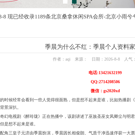
-8-8 现已经收录1189条北京桑拿休闲SPA会所-北京小
季晨为什么不红：季晨个人资料
作者：aqi 来源： 日期：2026-8-8 人气
电话:13421632199
QQ:2714208506
微信：gs2020xd
的时候经常会看到一些人觉得很面熟，但是想不起来是谁，比如热播剧《
背景深扒。
奇幻电视剧《醉玲珑》正在热播中，该剧讲述了巫族圣巫女凤卿尘与明君
但是想不起来是谁。
配角三皇子元济由季晨扮演，季晨因长相俊朗、气质干净迅速俘获一大票