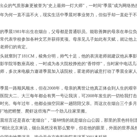
借出众的气质形象更被誉为“史上最帅一灯大师”，一时间“季晨”成为网络
年为何一直不温不火，现实生活中季晨对事业努力，但似乎却一直处于不
的季晨1981年出生在烟台，父母都是普通职员。能歌善舞的母亲在单位
常代表学校参加各种文艺并获得奖项。母亲见儿子如此有天赋，就让他上
老师们的肯定。
头就窜到了181CM，棱角分明，帅气十足，他的表演老师就建议他从事影
影学院等数座高校，一时成为各大院校挣抢的“香饽饽”，当时家中电话
师，多次来电极力邀请季晨加入该院校，霍老师的诚意打动了季晨全家人
季晨一路顺风顺水，但在2008年，母亲的离世让他真正体会到人生的艰辛
医院大二、大三每年都会有男一号让我演，可2008年发生的一切给我打
时光。每年过年，他都会抽空回家一趟陪陪父亲。而这次在烟台三个多月
好”地把螃蟹、爬虾这些海产一个劲儿往家里搬。
晨坦言还是喜欢“老烟台”，“最钟情的就是烟台山公园，那里的景色特别
”相比北京来说，烟台虽然没有那么繁华，但在他的眼里，外面的世界虽