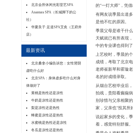
北京会所休闲光彩堂艺SPA
的“一灯大师”，凭
Anantara SPA（长城脚下的公
有网友说季晨出道多
社）
是他不红的原因。
华夏良子·足道SPA艾灸（王府井
季晨父母是谁干什么
店）
天赋就已有所表现，
中的专业课也得到了
最新资讯
上艺校时，季晨的个
成绩，考取了北京电
北京桑拿小编告诉您：女性肾阴
老师崔新琴和霍璇老
虚吃什么好
名的好成绩录取。
北京SPA：身体虚多吃什么对身
体做好了
从烟台艺校毕业后，
黄桃是热性还是凉性
拍戏，贵阳看癫痫病
牛奶是凉性还是热性
别珍惜与父亲相聚的
梨是凉性还是热性
家，父亲也“投其所
蜂蜜是凉性还是热性
说起家乡的变化，季
水蜜桃是热性还是凉性
着，感觉特别舒服。
冬瓜是凉性还是热性