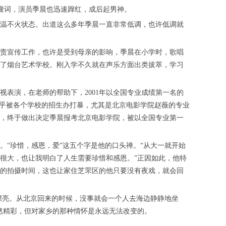
热搜词，演员季晨也迅速蹿红，成后起男神。
温不火状态。出道这么多年季晨一直非常低调，也许低调就
负责宣传工作，也许是受到母亲的影响，季晨在小学时，歌唱
了烟台艺术学校。刚入学不久就在声乐方面出类拔萃，学习
视表演，在老师的帮助下，2001年以全国专业成绩第一名的
几乎被各个学校的招生办打暴，尤其是北京电影学院赵薇的专业
，终于做出决定季晨报考北京电影学院，被以全国专业第一
。“珍惜，感恩，爱”这五个字是他的口头禅。“从大一就开始
击很大，也让我明白了人生需要珍惜和感恩。”正因如此，他特
的拍摄时间，这也让家住芝罘区的他只要没有夜戏，就会回
漂亮。从北京回来的时候，没事就会一个人去海边静静地坐
然精彩，但对家乡的那种情怀是永远无法改变的。