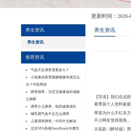
更新时间：2026
养生资讯
养生资讯
养生资讯
推荐资讯
气血不足调养需要多久？
小孩鼻炎夜里咳嗽喉咙有痰怎么
办？中医帮你
脾胃调养：为宝宝健康成长铺路
【导读】我们在追剧
之阐释
看季晨个人资料家庭
调养小儿脾胃，助其健康成长
季晨为什么不红东方
哺乳期气血不足怎么调养
不少网友觉得面熟，
儿童调养脾胃：中药中文解读
北京SPA高端OasisBeauty水磨坊
古装剧《醉玲珑》男