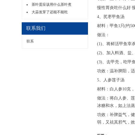
茶叶蛋应该用什么茶叶煮
慢性胃炎吃什么好 
大蒜发芽了还能不能吃
4、芪枣甲鱼汤
材料：甲鱼1只(约5
联系我们
做法：
联系
(1)、将鲜活甲鱼
(2)、加入料酒、
(3)、去甲壳，吃
功效：温补脾阳，适
5、人参莲子汤
材料：白人参10克，
做法：将白人参、莲
冰糖和水，如上法蒸
功效：补脾益气，健
弱，又祛其邪气，效