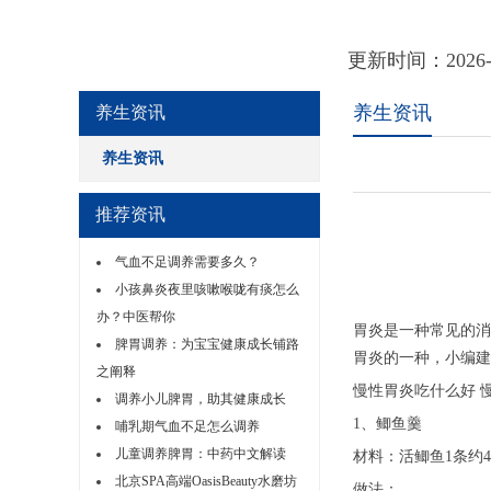
更新时间：202
养生资讯
养生资讯
养生资讯
推荐资讯
气血不足调养需要多久？
小孩鼻炎夜里咳嗽喉咙有痰怎么
办？中医帮你
胃炎是一种常见的消
脾胃调养：为宝宝健康成长铺路
胃炎的一种，小编建
之阐释
慢性胃炎吃什么好 
调养小儿脾胃，助其健康成长
1、鲫鱼羹
哺乳期气血不足怎么调养
儿童调养脾胃：中药中文解读
材料：活鲫鱼1条约
北京SPA高端OasisBeauty水磨坊
做法：