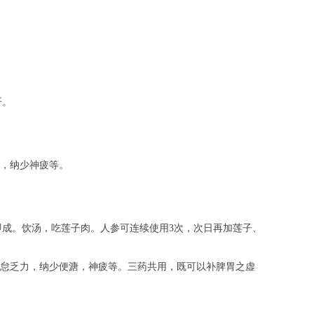
开。
，纳少神疲等。
即成。饮汤，吃莲子肉。人参可连续使用3次，次日再加莲子、
怠乏力，纳少便溏，神疲等。三药共用，既可以补脾胃之虚