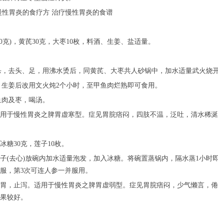
慢性胃炎的食疗方 治疗慢性胃炎的食谱
00克)，黄芪30克，大枣10枚，料酒、生姜、盐适量。
宰杀，去头、足，用沸水烫后，同黄芪、大枣共人砂锅中，加水适量武火烧
盐、生姜后改用文火炖2个小时，至甲鱼肉烂熟即可食用。
甲鱼肉及枣，喝汤。
用于慢性胃炎之脾胃虚寒型。症见胃脘痞闷，四肢不温，泛吐，清水稀涎
冰糖30克，莲子10枚。
子(去心)放碗内加水适量泡发，加入冰糖。将碗置蒸锅内，隔水蒸1小时
服，第3次可连人参一并服用。
胃，止泻。适用于慢性胃炎之脾胃虚弱型。症见胃脘痞闷，少气懒言，倦
果较好。