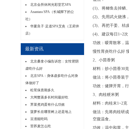
北京会所休闲光彩堂艺SPA
(1)、将鲫鱼去掉
Anantara SPA（长城脚下的公
(2)、先用武火烧
社）
(3)、再把干姜、
华夏良子·足道SPA艾灸（王府井
店）
(4)、建议每日1~
功效：暧胃散寒，温
最新资讯
慢性胃炎吃什么好 
2、小茴香粥
北京桑拿小编告诉您：女性肾阴
虚吃什么好
材料：炒小茴香30克
北京SPA：身体虚多吃什么对身
做法：将小茴香装于
体做好了
功效：健脾开胃，行
松茸保质期多久
3、肉桂粳米粥
大闸蟹蒸多长时间最好吃
材料：肉桂末1~2克
荠菜煮鸡蛋有什么功效
菠萝长在哪里树上还是地上
做法：先将肉桂研成
豆渣能吃吗
空腹温食。
苦荞麦怎么吃
功效：温中和胃，主