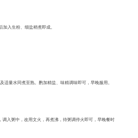
最后加入生粉、细盐稍煮即成。
米及适量水同煮至熟。酌加精盐、味精调味即可，早晚服用。
克，调入粥中，改用文火，再煮沸，待粥调停火即可，早晚餐时