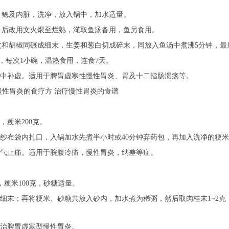
鳞、鳃及内脏，洗净，放入锅中，加水适量。
沸，后改用文火煨至烂熟，滗取鱼汤备用，鱼另食用。
桔皮和胡椒同碾成细末，生姜和葱白切成碎末，同放入鱼汤中煮沸5分钟，
2次，每次1小碗，温热食用，连食7天。
中补虚。适用于脾胃虚寒性慢性胃炎、胃及十二指肠溃疡等。
慢性胃炎的食疗方 治疗慢性胃炎的食谱
，粳米200克。
纱布袋内扎口，入锅加水先煮半小时或40分钟弃药包，再加入洗净的粳
气止痛。适用于脘腹冷痛，慢性胃炎，纳差等症。
，粳米100克，砂糖适量。
细末；再将粳米、砂糖共放入砂内，加水煮为稀粥，然后取肉桂末1~2
治脾胃虚寒型慢性胃炎。