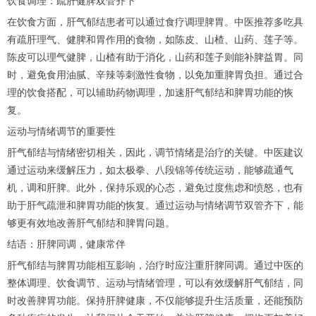
饮食调理：疏肝健脾双管齐下
在饮食方面，肝气郁结患者可以通过食疗调理脾胃。中医推荐多吃具
有疏肝理气、健脾和胃作用的食物，如陈皮、山楂、山药、莲子等。
陈皮可以理气健脾，山楂有助于消化，山药和莲子则能补脾益胃。同
时，避免食用油腻、辛辣等刺激性食物，以免加重脾胃负担。通过合
理的饮食搭配，可以辅助药物调理，加速肝气郁结和脾胃功能的恢
复。
运动与情绪调节的重要性
肝气郁结与情绪密切相关，因此，调节情绪是治疗的关键。中医建议
通过运动来缓解压力，如太极拳、八段锦等传统运动，能够疏通气
机，调和肝脾。此外，保持乐观的心态，避免过度焦虑和愤怒，也有
助于肝气疏泄和脾胃功能的恢复。通过运动与情绪调节双管齐下，能
够更有效地改善肝气郁结和脾胃问题。
结语：肝脾同调，健康常伴
肝气郁结与脾胃功能相互影响，治疗时应注重肝脾同调。通过中医的
整体调理、饮食调节、运动与情绪管理，可以有效缓解肝气郁结，同
时改善脾胃功能。保持肝脾健康，不仅能够提升生活质量，还能预防