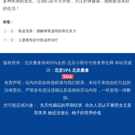
多种疾病的发生。让我们从今天开始，关注肝脾健康，拥抱更加美好
的生活！
标签：
上一篇：
陈皮泡茶：缓解脾胃虚弱的养生良方
下一篇：
儿童夜惊症中医这样治疗
版权所有：北京桑拿休闲SPA会所-北京小雨兮兮推拿养生网 本站关键
词：
北京SPA
北京桑拿
51La
免责声明：站内内容如有侵权请与我们联系，本站不承担由此引起的
法律责任。严禁发布违法违规以及低俗的言论内容，一经发现一律删
除。
您可能还感兴趣： ·
先天性膈疝的早期症状
·
合伙人否认不雅照女主是
郭美美 她还没放出
·
柚子的营养价值
昆明足疗
珠海桑拿网
贵阳桑拿
上海徐汇区柔式spa
北京房山区桑拿
宁波桑拿
长沙雨花区高端桑拿
深圳宝安区桑拿
杭州上城区桑拿
成都