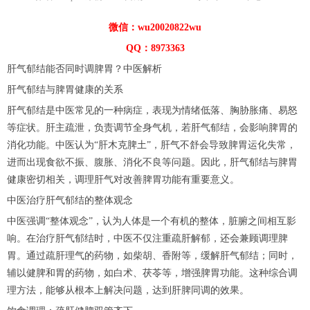
微信：wu20020822wu
QQ：8973363
肝气郁结能否同时调脾胃？中医解析
肝气郁结与脾胃健康的关系
肝气郁结是中医常见的一种病症，表现为情绪低落、胸胁胀痛、易怒
等症状。肝主疏泄，负责调节全身气机，若肝气郁结，会影响脾胃的
消化功能。中医认为“肝木克脾土”，肝气不舒会导致脾胃运化失常，
进而出现食欲不振、腹胀、消化不良等问题。因此，肝气郁结与脾胃
健康密切相关，调理肝气对改善脾胃功能有重要意义。
中医治疗肝气郁结的整体观念
中医强调“整体观念”，认为人体是一个有机的整体，脏腑之间相互影
响。在治疗肝气郁结时，中医不仅注重疏肝解郁，还会兼顾调理脾
胃。通过疏肝理气的药物，如柴胡、香附等，缓解肝气郁结；同时，
辅以健脾和胃的药物，如白术、茯苓等，增强脾胃功能。这种综合调
理方法，能够从根本上解决问题，达到肝脾同调的效果。