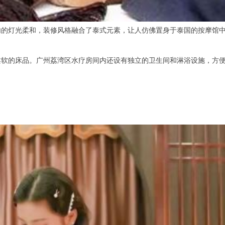
灯光柔和，装修风格融合了泰式元素，让人仿佛置身于泰国的按摩馆中
的床品。广州荔湾区水疗房间内还设有独立的卫生间和淋浴设施，方便