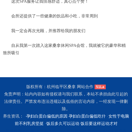
这次SPA服务让我倍感舒适，真心点个赞！
会所还提供了一些健康的饮品和小吃，非常周到
我一定会再次光顾，并推荐给我的朋友们
自从我第一次踏入这家桑拿休闲SPA会馆，我就被它的豪华和精
致所吸引
版权所有：杭州临平区桑拿 网站合作
51La
免责声明：站内内容如有侵权请与我们联系，本站不承担由此引起的
法律责任。严禁发布违法违规以及低俗的言论内容，一经发现一律删
除。
养生资讯： ·
孕妇白蛋白偏低的原因 孕妇白蛋白偏低吃什
·
女性于电脑
前不利乳房坚挺
·
饭后多久可以运动 饭后要这样运动才对
武汉汉南区按摩
北京丰台男士spa
武汉蔡甸区柔式spa
长沙芙蓉桑拿