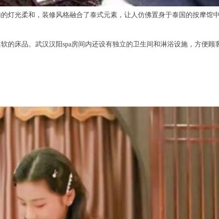
灯光柔和，装修风格融合了泰式元素，让人仿佛置身于泰国的按摩馆中
的床品。武汉汉阳spa房间内还设有独立的卫生间和淋浴设施，方便顾