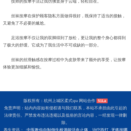
技师的按摩手法让我仿佛置身于云端，轻松自在。
丝袜按摩在保护顾客隐私方面做得很好，既保持了适当的接触，
又避免了不必要的尴尬。
足浴按摩不仅让我的双脚得到了放松，更让我的整个身心都得到
了极大的舒缓。它成为了我生活中不可或缺的一部分。
丝袜的丝滑触感在按摩过程中为皮肤带来了额外的享受，让按摩
体验更加细腻和愉悦。
版权所有：杭州上城区柔式spa 网站合作
51La
免责声明：站内内容如有侵权请与我们联系，本站不承担由此引起的
法律责任。严禁发布违法违规以及低俗的言论内容，一经发现一律删
除。
养生资讯： ·
中医教你自制倒生根酒能活血止痛，治疗跌打
·
牙疼按哪