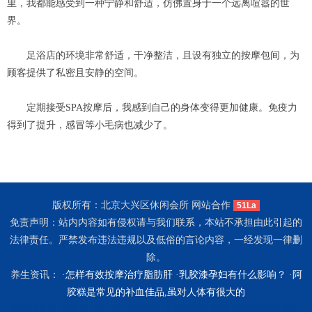
里，我都能感受到一种宁静和舒适，仿佛置身于一个远离喧嚣的世
界。
足浴店的环境非常舒适，干净整洁，且设有独立的按摩包间，为
顾客提供了私密且安静的空间。
定期接受SPA按摩后，我感到自己的身体变得更加健康。免疫力
得到了提升，感冒等小毛病也减少了。
版权所有：北京大兴区休闲会所 网站合作
51La
免责声明：站内内容如有侵权请与我们联系，本站不承担由此引起的
法律责任。严禁发布违法违规以及低俗的言论内容，一经发现一律删
除。
养生资讯： ·
怎样有效按摩治疗脂肪肝
·
乳胶漆孕妇有什么影响？
·
阿
胶糕是常见的补血佳品,虽对人体有很大的
武汉汉阳区桑拿网
苏州昆山市按摩
成都成华区桑拿
南京雨花台水疗