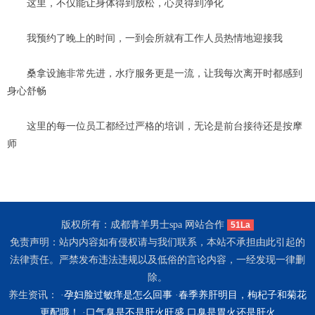
这里，不仅能让身体得到放松，心灵得到净化
我预约了晚上的时间，一到会所就有工作人员热情地迎接我
桑拿设施非常先进，水疗服务更是一流，让我每次离开时都感到
身心舒畅
这里的每一位员工都经过严格的培训，无论是前台接待还是按摩
师
版权所有：成都青羊男士spa 网站合作
51La
免责声明：站内内容如有侵权请与我们联系，本站不承担由此引起的
法律责任。严禁发布违法违规以及低俗的言论内容，一经发现一律删
除。
养生资讯： ·
孕妇脸过敏痒是怎么回事
·
春季养肝明目，枸杞子和菊花
更配哦！
·
口气臭是不是肝火旺盛 口臭是胃火还是肝火